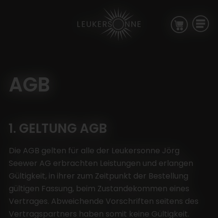
Zur Startseite
Zur Hauptnavigation
Zur Suche
Zum Hauptinhalt
Zum Fussbereich
Zur einfachen Sprache wechseln
UNSERE WEINE
AGB
DEGUSTATIONEN
ÜBER UNS
AGENDA
1. GELTUNG AGB
AKTUELLES
KONTAKT
Die AGB gelten für alle der Leukersonne Jörg
Seewer AG erbrachten Leistungen und erlangen
+41 27 473 34 66
Gültigkeit, in ihrer zum Zeitpunkt der Bestellung
info@leukersonne.ch
gültigen Fassung, beim Zustandekommen eines
Vertrages. Abweichende Vorschriften seitens des
Vertragspartners haben somit keine Gültigkeit.
DEGUSTATIONEN UND VERKAUF VOR ORT