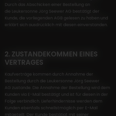
Durch das Abschicken einer Bestellung an
die Leukersonne Jörg Seewer AG bestätigt der
Für spontane Besuche und Weinverkauf sind wir
Kunde, die vorliegenden AGB gelesen zu haben und
während unseren Öffnungszeiten gerne für Sie da.
erklärt sich ausdrücklich mit diesen einverstanden.
Montag–Freitag
8:00–12:00 Uhr
13:30–18:00 Uhr
2. ZUSTANDEKOMMEN EINES
Samstag
VERTRAGES
8:00–12:00 Uhr
Leukersonne Jörg Seewer AG
Kaufverträge kommen durch Annahme der
Sportplatzstrasse 17
Bestellung durch die Leukersonne Jörg Seewer
3952 Susten/VS
AG zustande. Die Annahme der Bestellung wird dem
Kunden via E-Mail bestätigt und ist für diesen in der
Folge verbindlich. Lieferhindernisse werden dem
Kunden ebenfalls schnellstmöglich per E-Mail
mitgeteilt. Der Kunde bestätigt mit seiner