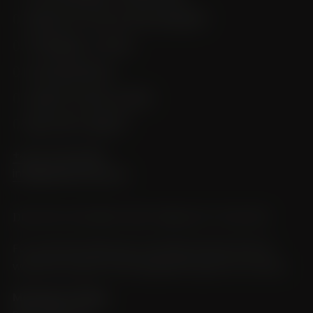
DEGUSTATIONEN
ÜBER UNS
AGENDA
AKTUELLES
KONTAKT
+41 27 473 34 66
info@leukersonne.ch
DEGUSTATIONEN UND VERKAUF VOR ORT
Für spontane Besuche und Weinverkauf sind wir
während unseren Öffnungszeiten gerne für Sie da.
Montag–Freitag