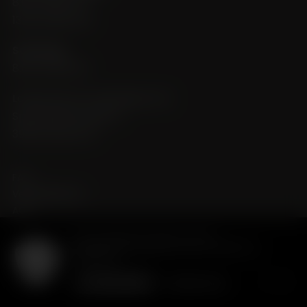
8:00–12:00 Uhr
13:30–18:00 Uhr
Samstag
8:00–12:00 Uhr
Leukersonne Jörg Seewer AG
Sportplatzstrasse 17
3952 Susten/VS
FAQ
Versandkosten
AGB
Impressum
Wir verwenden Cookies, um die
Benutzerfreundlichkeit unserer Website zu
Datenschutz
optimieren.
design by metaloop
Verstanden
Weitere Infos
powered by indual