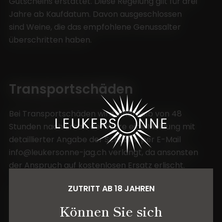
Gutscheins erstattet. Diese Regelung gilt für drei
Jahre ab Kaufdatum. Davon ausgeschlossen
sind Weine, die das empfohlene Genussalter
überschritten haben.
Transportschäden
Bei Transportschäden wird innerhalb von 48
Stunden nach Erhalt der Ware eine Meldung mit
detaillierter Angabe der Schäden per E-Mail
info@leukersonne-jag.ch verlangt, da ansonsten
der Anspruch auf kostenlosen Ersatz erlischt.
ZUTRITT AB 18 JAHREN
Bei fälschlicher Rücksendung werden allfällige
Kosten, welche im Zuge der Rücksendung
Können Sie sich
der Leukersonne Jörg Seewer AG entstanden sind,